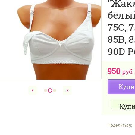
"Жакл
белый
75C, 7
85В, 8
90D Р
950
руб.
Купи
Купи
Поделиться: