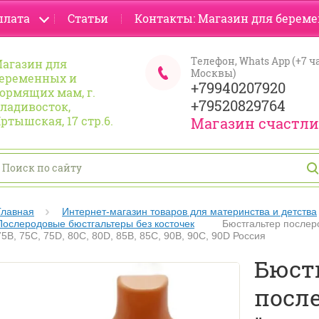
плата
Статьи
Контакты: Магазин для берем
Телефон, Whats App (+7 ч
агазин для
Москвы)
еременных и
+79940207920
ормящих мам, г.
+79520829764
ладивосток,
ртышская, 17 стр.6.
Магазин счастл
Главная
Интернет-магазин товаров для материнства и детства
Послеродовые бюстгальтеры без косточек
Бюстгальтер послер
75В, 75C, 75D, 80C, 80D, 85В, 85С, 90В, 90C, 90D Россия
Бюст
посл