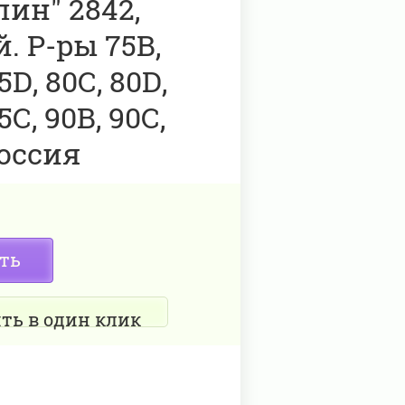
ин" 2842,
. Р-ры 75В,
5D, 80C, 80D,
5С, 90В, 90C,
оссия
ть
ть в один клик