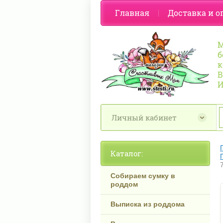
Главная
Доставка и о
М
б
к
В
И
Личный кабинет
Каталог:
Собираем сумку в
роддом
Выписка из роддома