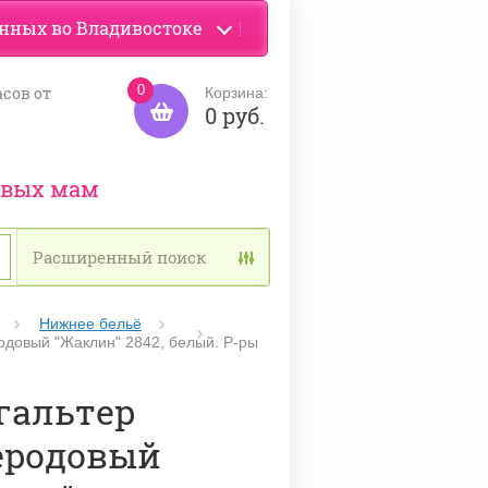
енных во Владивостоке
0
асов от
Корзина:
0 руб.
ивых мам
Расширенный поиск
Нижнее бельё
одовый "Жаклин" 2842, белый. Р-ры
гальтер
еродовый