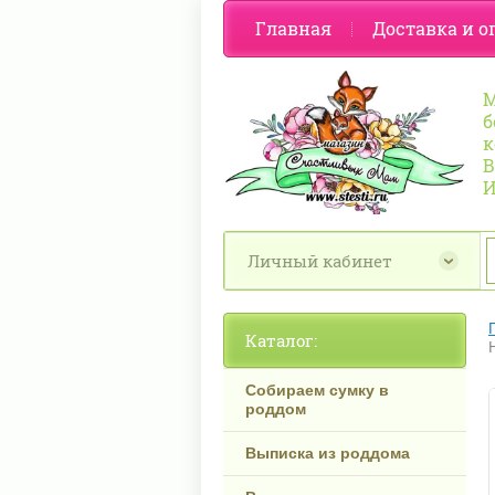
Главная
Доставка и о
М
б
к
В
И
Личный кабинет
Каталог:
Собираем сумку в
роддом
Выписка из роддома