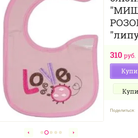
"МИШ
РОЗО
"лип
310
руб.
Купи
Купи
Поделиться: