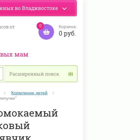
енных во Владивостоке
0
асов от
Корзина:
0 руб.
ивых мам
Расширенный поиск
Кормление детей
ипучке"
омокаемый
ковый
явчик