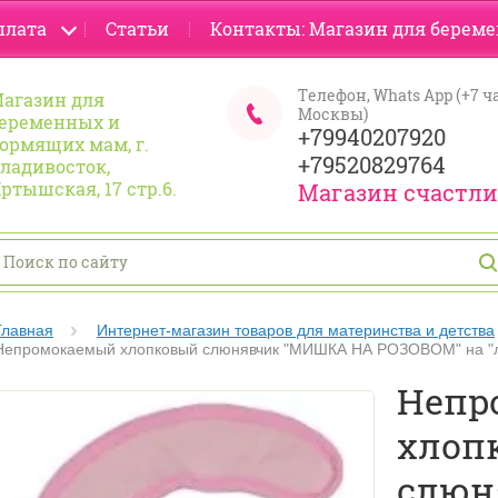
плата
Статьи
Контакты: Магазин для берем
Телефон, Whats App (+7 ч
агазин для
Москвы)
еременных и
+79940207920
ормящих мам, г.
+79520829764
ладивосток,
ртышская, 17 стр.6.
Магазин счастл
Главная
Интернет-магазин товаров для материнства и детства
Непромокаемый хлопковый слюнявчик "МИШКА НА РОЗОВОМ" на "л
Непр
хлоп
слюн