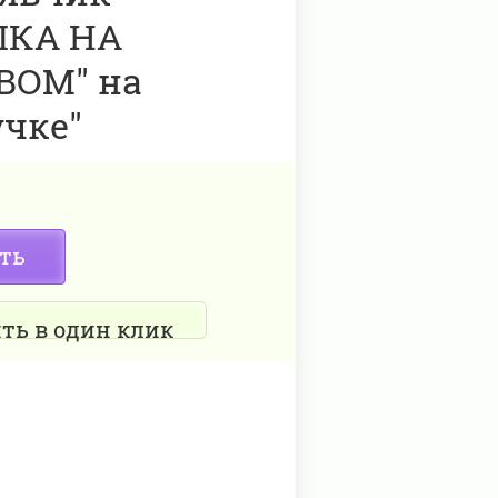
КА НА
ВОМ" на
учке"
ть
ть в один клик