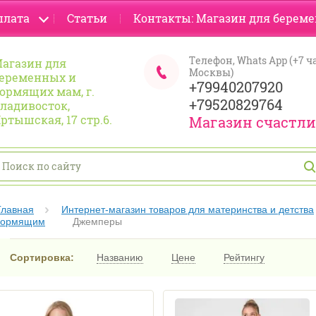
плата
Статьи
Контакты: Магазин для берем
Телефон, Whats App (+7 ч
агазин для
Москвы)
еременных и
+79940207920
ормящих мам, г.
+79520829764
ладивосток,
ртышская, 17 стр.6.
Магазин счастл
Главная
Интернет-магазин товаров для материнства и детства
кормящим
Джемперы
Сортировка:
Названию
Цене
Рейтингу