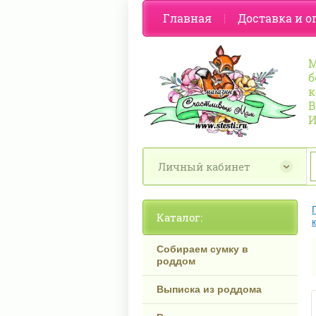
Главная
Доставка и о
М
б
к
В
И
Личный кабинет
Каталог:
Собираем сумку в
роддом
Выписка из роддома