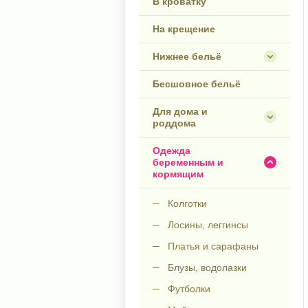
В кроватку
На крещение
Нижнее бельё
Бесшовное бельё
Для дома и
роддома
Одежда
беременным и
кормящим
Колготки
Лосины, леггинсы
Платья и сарафаны
Блузы, водолазки
Футболки